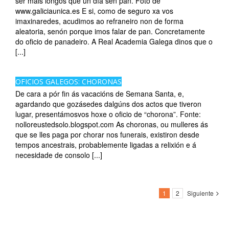
ser máis longos que un día sen pan. Foto de
www.galiciaunica.es E si, como de seguro xa vos
imaxinaredes, acudimos ao refraneiro non de forma
aleatoria, senón porque imos falar de pan. Concretamente
do oficio de panadeiro. A Real Academia Galega dinos que o
[...]
OFICIOS GALEGOS: CHORONAS
De cara a pór fin ás vacacións de Semana Santa, e,
agardando que gozásedes dalgúns dos actos que tiveron
lugar, presentámosvos hoxe o oficio de “chorona”. Fonte:
nolloreustedsolo.blogspot.com As choronas, ou mulleres ás
que se lles paga por chorar nos funerais, existiron desde
tempos ancestrais, probablemente ligadas a relixión e á
necesidade de consolo [...]
1
2
Siguiente