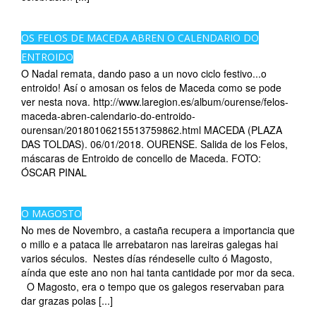
OS FELOS DE MACEDA ABREN O CALENDARIO DO
ENTROIDO
O Nadal remata, dando paso a un novo ciclo festivo...o
entroido! Así o amosan os felos de Maceda como se pode
ver nesta nova. http://www.laregion.es/album/ourense/felos-
maceda-abren-calendario-do-entroido-
ourensan/20180106215513759862.html MACEDA (PLAZA
DAS TOLDAS). 06/01/2018. OURENSE. Salida de los Felos,
máscaras de Entroido de concello de Maceda. FOTO:
ÓSCAR PINAL
O MAGOSTO
No mes de Novembro, a castaña recupera a importancia que
o millo e a pataca lle arrebataron nas lareiras galegas hai
varios séculos. Nestes días réndeselle culto ó Magosto,
aínda que este ano non hai tanta cantidade por mor da seca.
O Magosto, era o tempo que os galegos reservaban para
dar grazas polas [...]