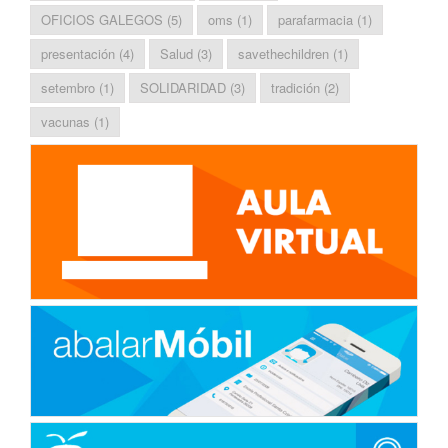
OFICIOS GALEGOS
(5)
oms
(1)
parafarmacia
(1)
presentación
(4)
Salud
(3)
savethechildren
(1)
setembro
(1)
SOLIDARIDAD
(3)
tradición
(2)
vacunas
(1)