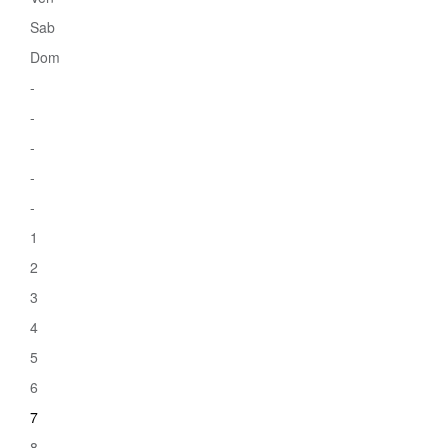
Sab
Dom
-
-
-
-
-
1
2
3
4
5
6
7
8