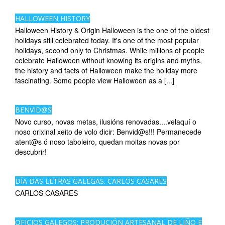
HALLOWEEN HISTORY
Halloween History & Origin Halloween is the one of the oldest
holidays still celebrated today. It's one of the most popular
holidays, second only to Christmas. While millions of people
celebrate Halloween without knowing its origins and myths,
the history and facts of Halloween make the holiday more
fascinating. Some people view Halloween as a [...]
BENVID@S
Novo curso, novas metas, ilusións renovadas....velaquí o
noso orixinal xeito de volo dicir: Benvid@s!!! Permanecede
atent@s ó noso taboleiro, quedan moitas novas por
descubrir!
DÍA DAS LETRAS GALEGAS. CARLOS CASARES
CARLOS CASARES
OFICIOS GALEGOS: PRODUCIÓN ARTESANAL DE LIÑO E