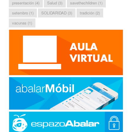
presentación
(4)
Salud
(3)
savethechildren
(1)
setembro
(1)
SOLIDARIDAD
(3)
tradición
(2)
vacunas
(1)