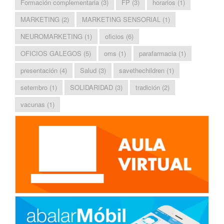
Formación complementaria
(3)
FP
(3)
horarios
(1)
MARKETING
(2)
MARKETING SENSORIAL
(1)
NEUROMARKETING
(1)
oficios
(6)
OFICIOS GALEGOS
(5)
oms
(1)
parafarmacia
(1)
presentación
(4)
Salud
(3)
savethechildren
(1)
setembro
(1)
SOLIDARIDAD
(3)
tradición
(2)
vacunas
(1)