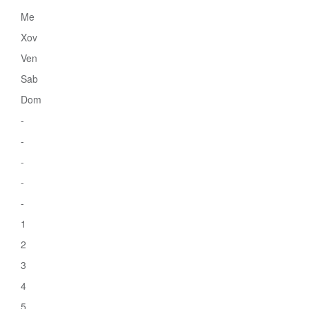
Me
Xov
Ven
Sab
Dom
-
-
-
-
-
1
2
3
4
5