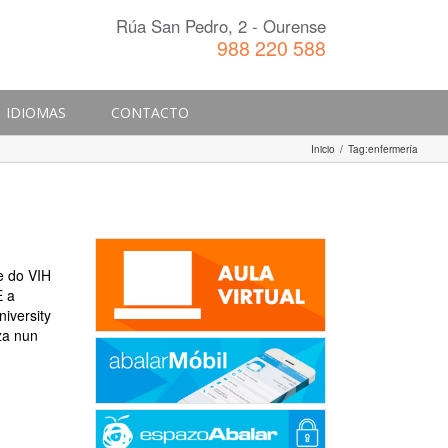
Rúa San Pedro, 2 - Ourense
988 220 588
IDIOMAS
CONTACTO
Inicio
/
Tag:
enfermería
e do VIH
E a
iversity
za nun