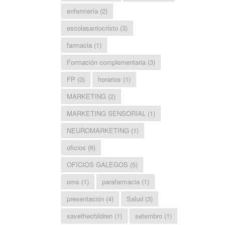
enfermería
(2)
escolasantocristo
(3)
farmacia
(1)
Formación complementaria
(3)
FP
(3)
horarios
(1)
MARKETING
(2)
MARKETING SENSORIAL
(1)
NEUROMARKETING
(1)
oficios
(6)
OFICIOS GALEGOS
(5)
oms
(1)
parafarmacia
(1)
presentación
(4)
Salud
(3)
savethechildren
(1)
setembro
(1)