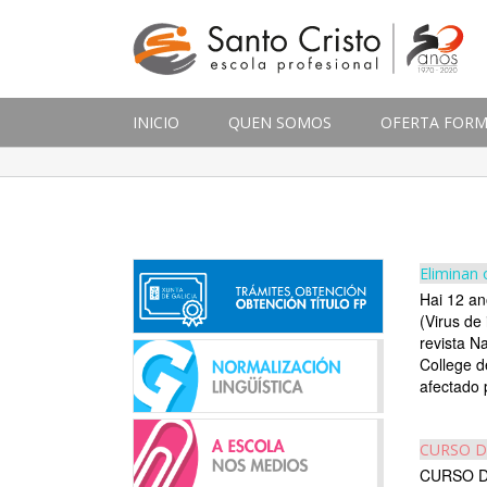
INICIO
QUEN SOMOS
OFERTA FORM
Eliminan 
Hai 12 an
(Virus de
revista N
College d
afectado p
CURSO D
CURSO D