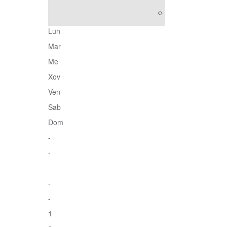
Lun
Mar
Me
Xov
Ven
Sab
Dom
-
-
-
-
-
1