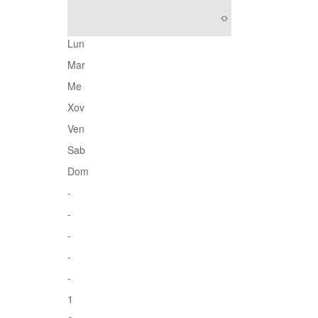
Lun
Mar
Me
Xov
Ven
Sab
Dom
-
-
-
-
-
1