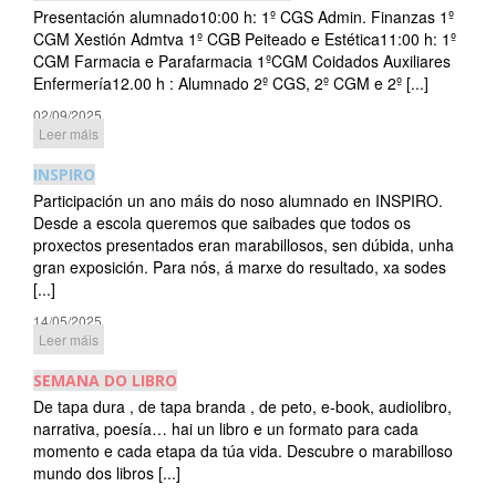
Presentación alumnado10:00 h: 1º CGS Admin. Finanzas 1º
CGM Xestión Admtva 1º CGB Peiteado e Estética11:00 h: 1º
CGM Farmacia e Parafarmacia 1ºCGM Coidados Auxiliares
Enfermería12.00 h : Alumnado 2º CGS, 2º CGM e 2º [...]
02/09/2025
Leer máis
INSPIRO
Participación un ano máis do noso alumnado en INSPIRO.
Desde a escola queremos que saibades que todos os
proxectos presentados eran marabillosos, sen dúbida, unha
gran exposición. Para nós, á marxe do resultado, xa sodes
[...]
14/05/2025
Leer máis
SEMANA DO LIBRO
De tapa dura , de tapa branda , de peto, e-book, audiolibro,
narrativa, poesía… hai un libro e un formato para cada
momento e cada etapa da túa vida. Descubre o marabilloso
mundo dos libros [...]