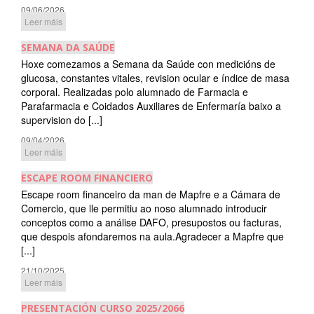
09/06/2026
Leer máis
SEMANA DA SAÚDE
Hoxe comezamos a Semana da Saúde con medicións de
glucosa, constantes vitales, revision ocular e índice de masa
corporal. Realizadas polo alumnado de Farmacia e
Parafarmacia e Coidados Auxiliares de Enfermaría baixo a
supervision do [...]
09/04/2026
Leer máis
ESCAPE ROOM FINANCIERO
Escape room financeiro da man de Mapfre e a Cámara de
Comercio, que lle permitiu ao noso alumnado introducir
conceptos como a análise DAFO, presupostos ou facturas,
que despois afondaremos na aula.Agradecer a Mapfre que
[...]
21/10/2025
Leer máis
PRESENTACIÓN CURSO 2025/2066