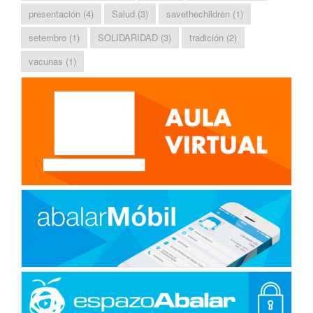
presentación
(4)
Salud
(3)
savethechildren
(1)
setembro
(1)
SOLIDARIDAD
(3)
tradición
(2)
vacunas
(1)