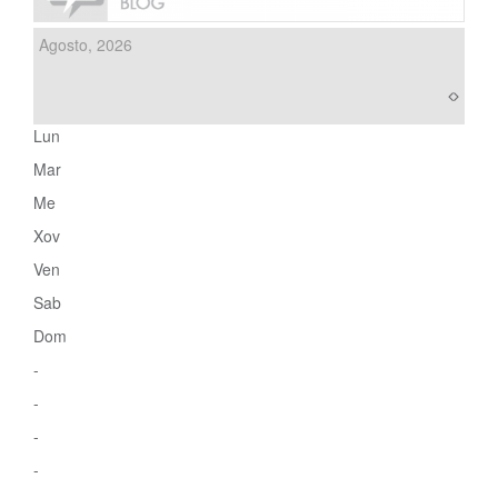
Agosto, 2026
Lun
Mar
Me
Xov
Ven
Sab
Dom
-
-
-
-