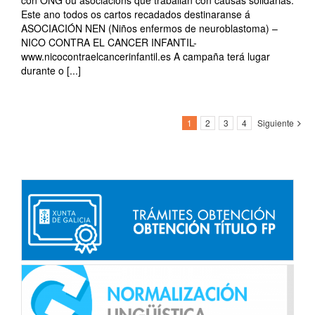
con ONG ou asociacións que traballan con causas solidarias.
Este ano todos os cartos recadados destinaranse á
ASOCIACIÓN NEN (Niños enfermos de neuroblastoma) –
NICO CONTRA EL CANCER INFANTIL-
www.nicocontraelcancerinfantil.es A campaña terá lugar
durante o [...]
1
2
3
4
Siguiente