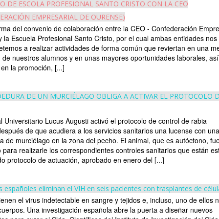
O DE ESCOLA PROFESIONAL SANTO CRISTO CON LA CEO
ERACIÓN EMPRESARIAL DE OURENSE)
irma del convenio de colaboración entre la CEO - Confederación Empre
 la Escuela Profesional Santo Cristo, por el cual ambas entidades nos
emos a realizar actividades de forma común que reviertan en una me
 de nuestros alumnos y en unas mayores oportunidades laborales, as
en la promoción, [...]
EDURA DE UN MURCIÉLAGO OBLIGA A ACTIVAR EL PROTOCOLO D
l Universitario Lucus Augusti activó el protocolo de control de rabia
spués de que acudiera a los servicios sanitarios una lucense con un
 de murciélago en la zona del pecho. El animal, que es autóctono, fu
 para realizarle los correspondientes controles sanitarios que están es
ado protocolo de actuación, aprobado en enero del [...]
os españoles eliminan el VIH en seis pacientes con trasplantes de cél
ienen el virus indetectable en sangre y tejidos e, incluso, uno de ellos n
icuerpos. Una investigación española abre la puerta a diseñar nuevos