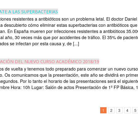
ATE A LAS SUPERBACTERIAS
ciones resistentes a antibióticos son un problema letal. El doctor Danie
a descubierto cómo eliminar estas superbacterias con antibióticos que
an. En España mueren por infecciones resistentes a antibióticos 35.00
al año, 30 veces más que por accidentes de tráfico. El 35% de pacient
ados se infectan por esta causa y, de [...]
ACIÓN DEL NUEVO CURSO ACADÉMICO 2018/19
os de vuelta y tenemos todo preparado para comenzar un nuevo curso
. Os comunicamos que la presentación, este año se dividirá en prime
segundos. Por lo tanto el horario de las presentaciones será el siguient
mbre Hora: 10h Lugar: Salón de actos Presentación de 1º FP Básica, 1º 
1
2
3
4
5