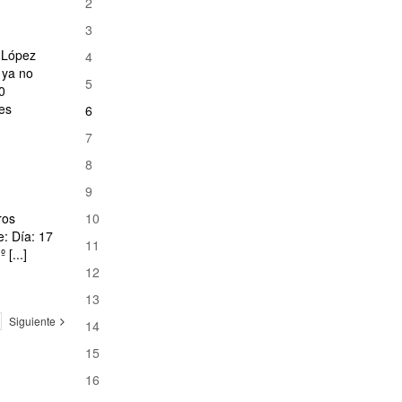
2
3
l López
4
 ya no
5
0
es
6
7
8
9
ros
10
e: Día: 17
11
[...]
12
13
Siguiente
14
15
16