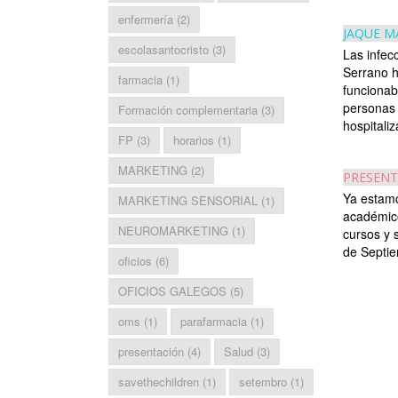
enfermería
(2)
JAQUE M
escolasantocristo
(3)
Las infec
Serrano h
farmacia
(1)
funcionab
personas 
Formación complementaria
(3)
hospitaliz
FP
(3)
horarios
(1)
MARKETING
(2)
PRESENT
Ya estam
MARKETING SENSORIAL
(1)
académico
NEUROMARKETING
(1)
cursos y 
de Septie
oficios
(6)
OFICIOS GALEGOS
(5)
oms
(1)
parafarmacia
(1)
presentación
(4)
Salud
(3)
savethechildren
(1)
setembro
(1)