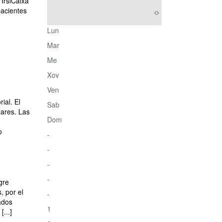
 IrsiCaixa
pacientes
Lun
Mar
Me
Xov
Ven
ial. El
Sab
lares. Las
Dom
o
-
-
-
-
gre
, por el
-
ados
1
...]