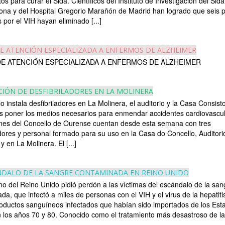
os para curar el Sida. Científicos del Instituto de Investigación del Sida
ona y del Hospital Gregorio Marañón de Madrid han logrado que seis 
 por el VIH hayan eliminado [...]
E ATENCIÓN ESPECIALIZADA A ENFERMOS DE ALZHEIMER
E ATENCIÓN ESPECIALIZADA A ENFERMOS DE ALZHEIMER
CIÓN DE DESFIBRILADORES EN LA MOLINERA
o instala desfibriladores en La Molinera, el auditorio y la Casa Consistor
es poner los medios necesarios para enmendar accidentes cardiovascu
ones del Concello de Ourense cuentan desde esta semana con tres
adores y personal formado para su uso en la Casa do Concello, Auditori
y en La Molinera. El [...]
NDALO DE LA SANGRE CONTAMINADA EN REINO UNIDO
no del Reino Unido pidió perdón a las víctimas del escándalo de la san
a, que infectó a miles de personas con el VIH y el virus de la hepatitis
oductos sanguíneos infectados que habían sido importados de los Est
 los años 70 y 80. Conocido como el tratamiento más desastroso de la [