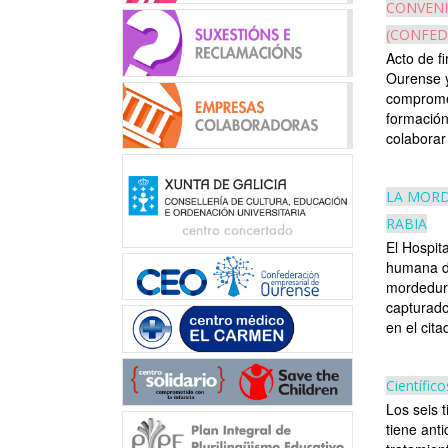
CONVENI
(CONFED
Acto de f
Ourense y
compromet
formación
colaborar 
LA MORD
RABIA
El Hospita
humana de
mordedura
capturado
en el cit
Científic
Los seis t
tiene ant