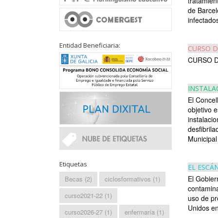
tratamient
de Barcel
infectados
Entidad Beneficiaria:
CURSO D
CURSO D
INSTALA
El Concell
objetivo 
instalaci
desfibril
Municipal 
Etiquetas
EL ESCÁ
El Gobier
Becas
(2)
ciclosformativos
(1)
contaminad
curso2021-22
(1)
uso de pr
Unidos en
curso2026-27
(1)
enfermaría
(1)