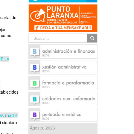
sarial de
jor
í como
E LA
a
e
tablecidos
ulas madre
i siquiera
Agosto, 2026