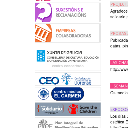
PROJECT
Agradecem
solidario
PROBAS 
Publicada
datas, p
LAS CHA
http://ww
II SEMA
Os medios
EXPOCOS
Los días 7
estética 
http://ex