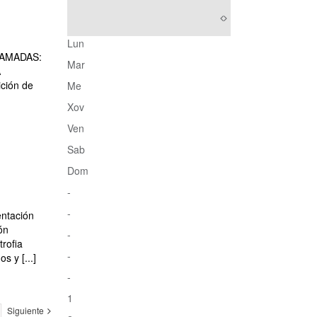
Lun
AMADAS:
Mar
A
ción de
Me
Xov
Ven
Sab
Dom
-
-
entación
ón
-
trofia
-
 y [...]
-
1
Siguiente