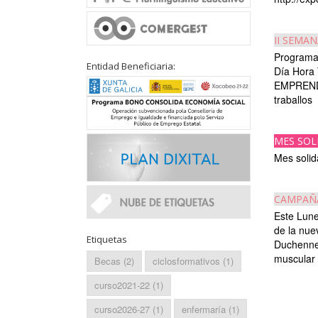
II SEMA
Progra
Entidad Beneficiaria:
Día Hora
EMPRENDE
traballos
MES SOL
Mes solid
CAMPAÑA
Este Lune
de la nue
Etiquetas
Duchenne 
muscular 
Becas
(2)
ciclosformativos
(1)
curso2021-22
(1)
curso2026-27
(1)
enfermaría
(1)