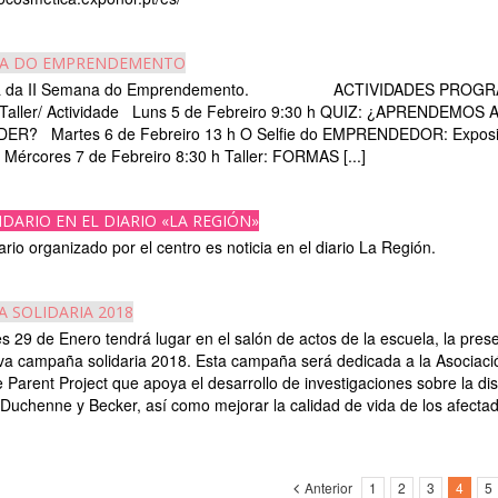
NA DO EMPRENDEMENTO
ma da II Semana do Emprendemento. ACTIVIDADES PROGR
 Taller/ Actividade Luns 5 de Febreiro 9:30 h QUIZ: ¿APRENDEMOS 
R? Martes 6 de Febreiro 13 h O Selfie do EMPRENDEDOR: Exposi
 Mércores 7 de Febreiro 8:30 h Taller: FORMAS [...]
IDARIO EN EL DIARIO «LA REGIÓN»
ario organizado por el centro es noticia en el diario La Región.
 SOLIDARIA 2018
s 29 de Enero tendrá lugar en el salón de actos de la escuela, la pres
va campaña solidaria 2018. Esta campaña será dedicada a la Asociaci
Parent Project que apoya el desarrollo de investigaciones sobre la dis
Duchenne y Becker, así como mejorar la calidad de vida de los afectados
Anterior
1
2
3
4
5