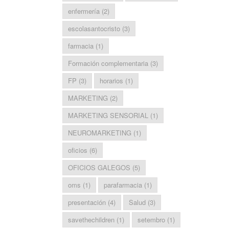
enfermería
(2)
escolasantocristo
(3)
farmacia
(1)
Formación complementaria
(3)
FP
(3)
horarios
(1)
MARKETING
(2)
MARKETING SENSORIAL
(1)
NEUROMARKETING
(1)
oficios
(6)
OFICIOS GALEGOS
(5)
oms
(1)
parafarmacia
(1)
presentación
(4)
Salud
(3)
savethechildren
(1)
setembro
(1)