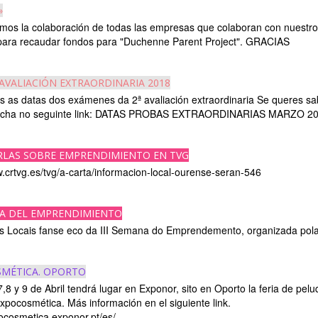
»
os la colaboración de todas las empresas que colaboran con nuestr
 para recaudar fondos para "Duchenne Parent Project". GRACIAS
AVALIACIÓN EXTRAORDINARIA 2018
s as datas dos exámenes da 2ª avaliación extraordinaria Se queres sa
incha no seguinte link: DATAS PROBAS EXTRAORDINARIAS MARZO 2
RLAS SOBRE EMPRENDIMIENTO EN TVG
w.crtvg.es/tvg/a-carta/informacion-local-ourense-seran-546
NA DEL EMPRENDIMIENTO
 Locais fanse eco da III Semana do Emprendemento, organizada pola
MÉTICA. OPORTO
,8 y 9 de Abril tendrá lugar en Exponor, sito en Oporto la feria de pelu
Expocosmética. Más información en el siguiente link.
pocosmetica.exponor.pt/es/