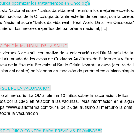
usca optimizar los tratamientos en Oncología
posio Nacional sobre "Datos da vida real" reunió a los mejores experto
pital nacional de la Oncología durante este fin de semana, con la celebr
io Nacional sobre "Datos da vida real –Real World Data– en Oncoloxía"
unieron los mejores expertos del panorama nacional, [...]
CIÓN DÍA MUNDIAL DE LA SALUD
o viernes 6 de abril, con motivo de la celebración del Día Mundial de la
, el alumnado de los ciclos de Cuidados Auxiliares de Enfermería y Far
cia de la Escuela Profesional Santo Cristo llevarán a cabo (dentro de 
ias del centro) actividades de medición de parámetros clínicos simples 
S SOBRE LA VACUNACIÓN
mo al mercurio: La OMS fulmina 10 mitos sobre la vacunación. Mitos
os por la OMS en relación a las vacunas. Más información en el sigui
tps://www.diariofarma.com/2016/04/27/del-autismo-al-mercurio-la-oms-
sobre-la-vacunacion
ST CLÍNICO CONTRA PARA PREVIR AS TROMBOSES