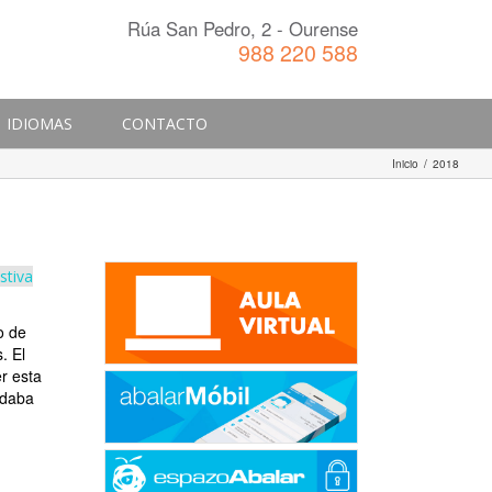
Rúa San Pedro, 2 - Ourense
988 220 588
IDIOMAS
CONTACTO
Inicio
/
2018
stiva
o de
. El
r esta
rdaba