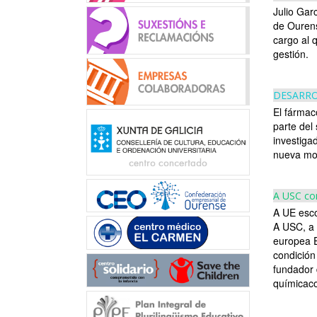
Julio Gar
de Ourens
cargo al 
gestión. L
DESARRO
El fármaco
parte del
investiga
nueva mol
A USC co
A UE esco
A USC, a 
europea 
condición
fundador 
químicac