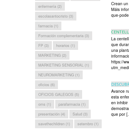
Crean un 
enfermería
(2)
Máis info
que-pode
escolasantocristo
(3)
farmacia
(1)
CENTELLA
Formación complementaria
(3)
La centel
que duran
FP
(3)
horarios
(1)
una plant
MARKETING
(2)
informaci
https://ww
MARKETING SENSORIAL
(1)
utm_med
NEUROMARKETING
(1)
DESCUBR
oficios
(6)
Avance na
OFICIOS GALEGOS
(5)
esta enfe
en inhibi
oms
(1)
parafarmacia
(1)
demostran
que por [..
presentación
(4)
Salud
(3)
savethechildren
(1)
setembro
(1)