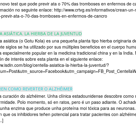
novo test que pode previr ata o 70% das tromboses en enfermos de c
rmación no seguinte enlace: http://www.crtvg.es/informativos/crean-un-
-previr-ata-o-70-das-tromboses-en-enfermos-de-cancro
 ASIÁTICA. LA HIERBA DE LA JUVENTUD
la asiática (o Gotu Kola) es una pequeña planta tipo hierba originaria d
te siglos se ha utilizado por sus múltiples beneficios en el cuerpo hum
a especialmente popular en la medicina tradicional china y en la India.
ón de interés sobre esta planta en el siguiente enlace:
w.isdin.com/blog/centella-asiatica-la-hierba-la-juventud/?
ium=Post&utm_source=Facebook&utm_campaign=FB_Post_Centella
EN COMO REVERTER O ALZHÉIMER
 curación do alzhéimer. Unha clínica estadounidense descobre como 
rmidade. Polo momento, só en ratos, pero é un paso adiante. O achad
r unha enzima que produce unha proteína moi tóxica para as neuronas
 que os inhibidores teñen potencial para tratar pacientes con alzhéime
.]