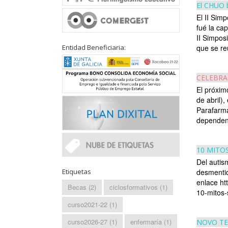
El CHUO b
El II Sim
fué la ca
II Simpos
Entidad Beneficiaria:
que se re
CELEBRA
El próxim
de abril)
Parafarma
dependenc
10 MITO
Del autis
desmentid
Etiquetas
enlace ht
Becas
(2)
ciclosformativos
(1)
10-mitos-
curso2021-22
(1)
curso2026-27
(1)
enfermaría
(1)
NOVO TE