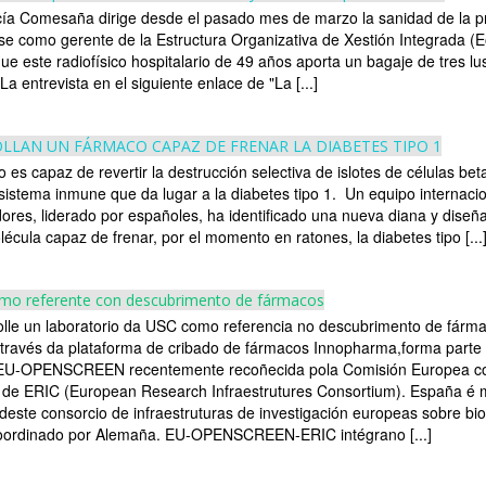
cía Comesaña dirige desde el pasado mes de marzo la sanidad de la p
e como gerente de la Estructura Organizativa de Xestión Integrada (E
que este radiofísico hospitalario de 49 años aporta un bagaje de tres lus
a entrevista en el siguiente enlace de "La [...]
LLAN UN FÁRMACO CAPAZ DE FRENAR LA DIABETES TIPO 1
 es capaz de revertir la destrucción selectiva de islotes de células bet
 sistema inmune que da lugar a la diabetes tipo 1. Un equipo internaci
dores, liderado por españoles, ha identificado una nueva diana y dise
écula capaz de frenar, por el momento en ratones, la diabetes tipo [...
mo referente con descubrimento de fármacos
lle un laboratorio da USC como referencia no descubrimento de fárm
través da plataforma de cribado de fármacos Innopharma,forma parte
EU-OPENSCREEN recentemente recoñecida pola Comisión Europea c
 de ERIC (European Research Infraestrutures Consortium). España é
deste consorcio de infraestruturas de investigación europeas sobre bio
oordinado por Alemaña. EU-OPENSCREEN-ERIC intégrano [...]