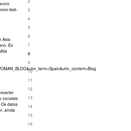
2
ancro
novo-test-
3
4
5
6
e Asia
7
ano. Es
 Más
8
9
WOMAN_BLOG&utm_term=Spain&utm_content=Blog
10
11
12
reverter
13
o consiste
. Os datos
14
r, aínda
15
16