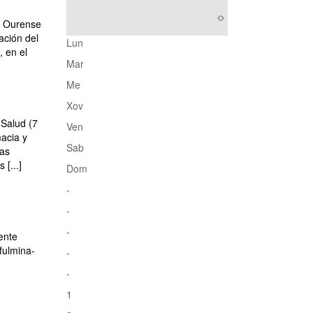
s. Ourense
ación del
Lun
, en el
Mar
Me
Xov
 Salud (7
Ven
macia y
Sab
las
[...]
Dom
-
-
-
ente
fulmina-
-
-
1