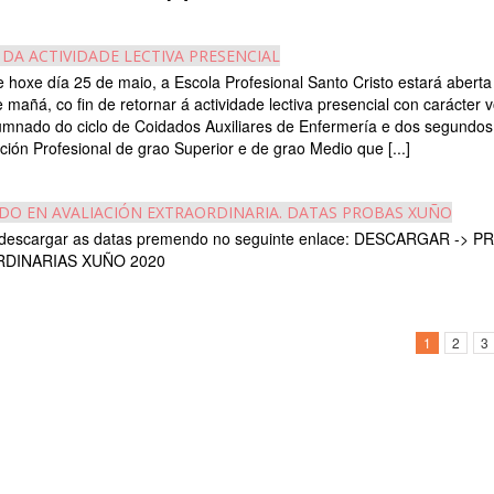
 DA ACTIVIDADE LECTIVA PRESENCIAL
de hoxe día 25 de maio, a Escola Profesional Santo Cristo estará aberta
 mañá, co fin de retornar á actividade lectiva presencial con carácter v
umnado do ciclo de Coidados Auxiliares de Enfermería e dos segundos
ión Profesional de grao Superior e de grao Medio que [...]
O EN AVALIACIÓN EXTRAORDINARIA. DATAS PROBAS XUÑO
descargar as datas premendo no seguinte enlace: DESCARGAR -> 
RDINARIAS XUÑO 2020
1
2
3