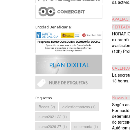
da activid
AVALIAC
PEITEAD
Entidad Beneficiaria:
HORARIO
extraor
avalia
(12h) Pro
CALENDA
La secret
13 horas.
Novas ins
Etiquetas
Según as 
Becas
(2)
ciclosformativos
(1)
Formación
determina
curso2021-22
(1)
do tercei
curso2026-27
(1)
enfermaría
(1)
Autónoma 