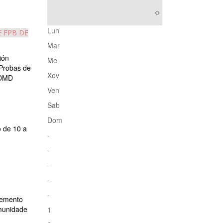
Lun
 FPB DE
Mar
ión
Me
robas de
Xov
DMD
Ven
Sab
Dom
o de 10 a
-
-
-
-
-
vemento
omunidade
1