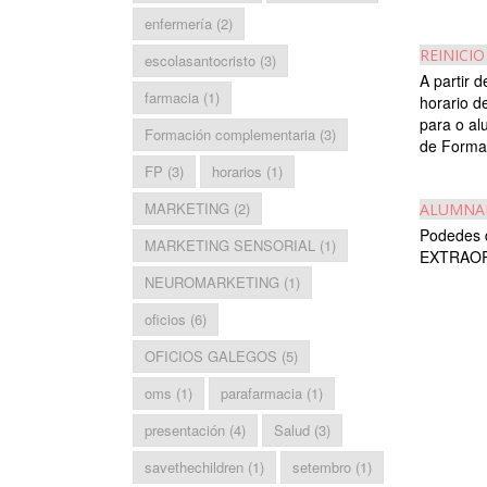
enfermería
(2)
REINICIO
escolasantocristo
(3)
A partir 
farmacia
(1)
horario de
para o al
Formación complementaria
(3)
de Formac
FP
(3)
horarios
(1)
MARKETING
(2)
ALUMNAD
Podedes 
MARKETING SENSORIAL
(1)
EXTRAO
NEUROMARKETING
(1)
oficios
(6)
OFICIOS GALEGOS
(5)
oms
(1)
parafarmacia
(1)
presentación
(4)
Salud
(3)
savethechildren
(1)
setembro
(1)