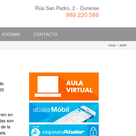
Rúa San Pedro, 2 - Ourense
988 220 588
IDIOMAS
CONTACTO
Inicio
/
2020
de
20
onen en
tas son
 de la
eis