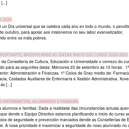
[...]
 2020
un Día universal que se celebra cada ano en todo o mundo, o penúlt
e outubro, para apoiar aos misioneiros no seu labor evanxelizador,
ido entre os máis pobres.
MPORTANTE, MODIFICANSE AS DATAS INICIO DO CURSO 2020/2021
da Consellería de Cultura, Educación e Universidade o comezo do cu
o para as segunites datas: Mércores 23 de setembro ás 10 horas: 1º
rior: Administración e Finanzas. 1º Ciclos de Grao medio de: Farmaci
cia, Coidados Auxiliares de Enfermaría e Xestión Administrativa. Xov
s [...]
R INFORMATIVA, ALUMNADO E FAMILIAS
 alumnos e familias: Dada a realidade das circunstancias actuais que
r que dende o Equipo Directivo estamos planificando o inicio do curso 
olos de seguridade e prevención marcados dende as Consellerías de 
e. A nosa prioridade é maximizar a seguridade do noso alumnado no