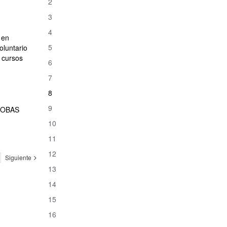
2
3
4
 en
5
oluntario
 cursos
6
7
8
9
PROBAS
10
11
12
Siguiente
13
14
15
16