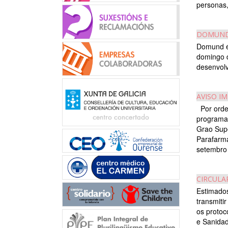
personas, 
DOMUND
Domund é 
domingo d
desenvolv
AVISO I
Por orde 
programad
Grao Supe
Parafarma
setembro á
CIRCULA
Estimados
transmiti
os protoc
e Sanidad