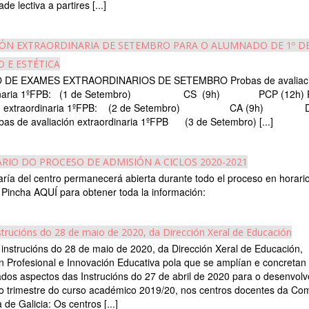
ade lectiva a partires [...]
IÓN EXTRAORDINARIA DE SETEMBRO PARA O ALUMNADO DE 1º DE
O E ESTÉTICA
 DE EXAMES EXTRAORDINARIOS DE SETEMBRO Probas de avaliac
dinaria 1ºFPB: (1 de Setembro) CS (9h) PCP (12h) P
ción extraordinaria 1ºFPB: (2 de Setembro) CA (9h) 
bas de avaliación extraordinaria 1ºFPB (3 de Setembro) [...]
RIO DO PROCESO DE ADMISIÓN A CICLOS 2020-2021
aría del centro permanecerá abierta durante todo el proceso en horari
 Pincha AQUÍ para obtener toda la información:
trucións do 28 de maio de 2020, da Dirección Xeral de Educación
instrucións do 28 de maio de 2020, da Dirección Xeral de Educación,
 Profesional e Innovación Educativa pola que se amplían e concretan
dos aspectos das Instrucións do 27 de abril de 2020 para o desenvol
ro trimestre do curso académico 2019/20, nos centros docentes da C
de Galicia: Os centros [...]