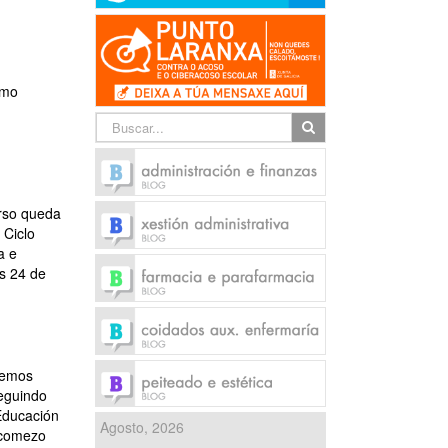
imo
rso queda
 Ciclo
a e
es 24 de
remos
seguindo
Educación
Agosto, 2026
 comezo