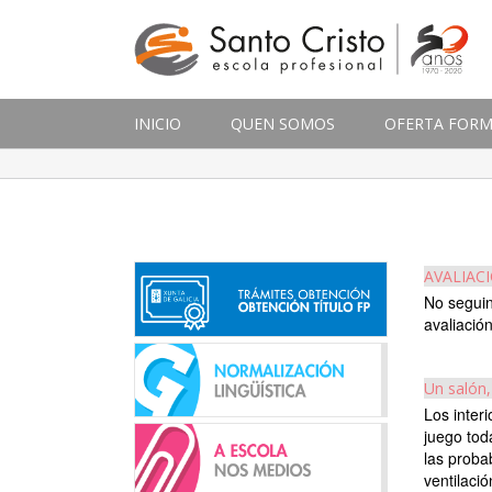
INICIO
QUEN SOMOS
OFERTA FORM
AVALIAC
No seguin
avaliaci
Un salón,
Los inter
juego tod
las proba
ventilaci