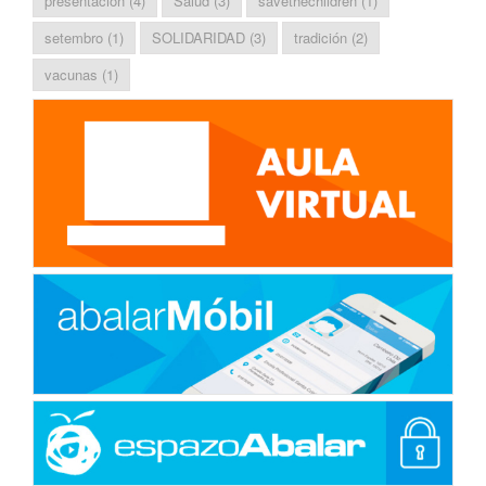
presentación
(4)
Salud
(3)
savethechildren
(1)
setembro
(1)
SOLIDARIDAD
(3)
tradición
(2)
vacunas
(1)