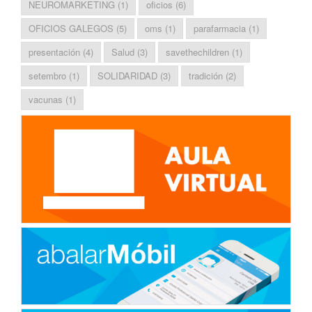
NEUROMARKETING
(1)
oficios
(6)
OFICIOS GALEGOS
(5)
oms
(1)
parafarmacia
(1)
presentación
(4)
Salud
(3)
savethechildren
(1)
setembro
(1)
SOLIDARIDAD
(3)
tradición
(2)
vacunas
(1)