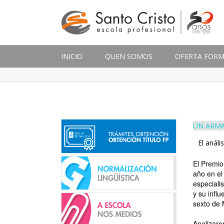
INICIO
QUEN SOMOS
OFERTA FORM
UN ARMA
El anál
El Premio
año en el
especiali
y su infl
sexto de 
Analizaro