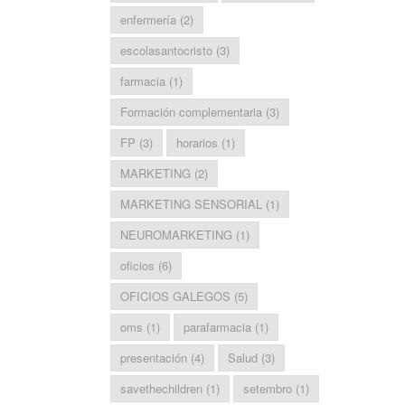
enfermería
(2)
escolasantocristo
(3)
farmacia
(1)
Formación complementaria
(3)
FP
(3)
horarios
(1)
MARKETING
(2)
MARKETING SENSORIAL
(1)
NEUROMARKETING
(1)
oficios
(6)
OFICIOS GALEGOS
(5)
oms
(1)
parafarmacia
(1)
presentación
(4)
Salud
(3)
savethechildren
(1)
setembro
(1)