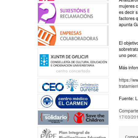
mujeres c
es decir 
factores 
apunta G
El objetiv
sobretrat
uno peor.
Más infor
https://w
tratamie
Fuente: L
Comparte
17/03/20
Compar