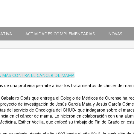
ATIVA
ACTIVIDADES COMPLEMENTARIAS
NOVAS
 MÁS CONTRA EL CÁNCER DE MAMA
isis de una proteína permite afinar los tratamientos de cáncer de ma
 Cabaleiro Goás que entrega el Colegio de Médicos de Ourense ha re
 proyecto de investigación de Jesús García Mata y Jesús García Góm
stas del servicio de Oncología del CHUO- que indagaron sobre el marc
uencia en el cáncer de mama. Lo hicieron en colaboración con una alu
Medicina, Esther Vecilla, que enfocó su trabajo de Fin de Grado en esta
n en su trabajo, desde el año 1997 hasta el año 2013, la evolución de 