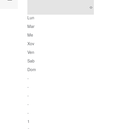
Lun
Mar
Me
Xov
Ven
Sab
Dom
-
-
-
-
-
1