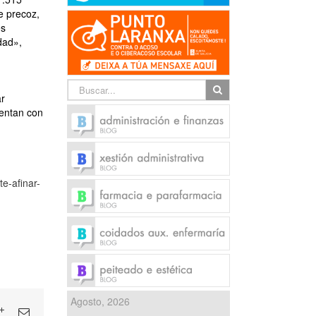
e precoz,
es
dad»,
ar
uentan con
te-afinar-
Agosto, 2026