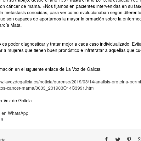
on cáncer de mama. «Nos fijamos en pacientes intervenidas en su fas
sin metástasis conocidas, para ver cómo evolucionaban según diferent
que son capaces de aportarnos la mayor información sobre la enferme
arcía Mata.
o es poder diagnosticar y tratar mejor a cada caso individualizado. Evit
ar a mujeres que tienen buen pronóstico e infratratar a aquellas que c
mación en el siguiente enlace de La Voz de Galicia:
ww.lavozdegalicia.es/noticia/ourense/2019/03/14/analisis-proteina-permi
ntos-cancer-mama/0003_201903O14C3991.htm
a Voz de Galicia
 en WhatsApp
19
te!