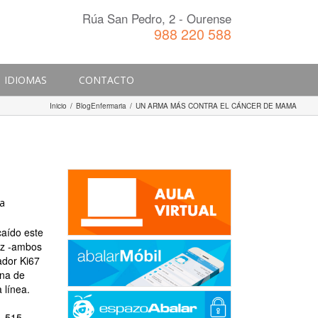
Rúa San Pedro, 2 - Ourense
988 220 588
IDIOMAS
CONTACTO
Inicio
/
BlogEnfermaria
/
UN ARMA MÁS CONTRA EL CÁNCER DE MAMA
ma
caído este
ez -ambos
ador Ki67
mna de
 línea.
1.515