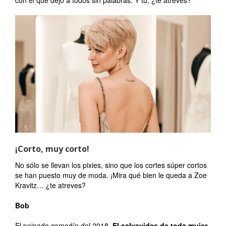
con el que dejó a todos sin palabras. Y tú, ¿te atreves?
¡Corto, muy corto!
No sólo se llevan los pixies, sino que los cortes súper cortos
se han puesto muy de moda. ¡Mira qué bien le queda a Zoe
Kravitz… ¿te atreves?
Bob
El peinado comodín del 2018.
El salvavidas de toda mujer