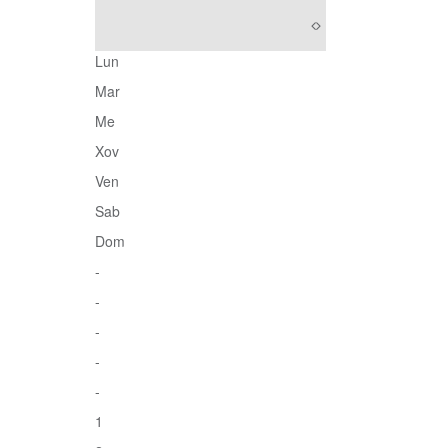
Lun
Mar
Me
Xov
Ven
Sab
Dom
-
-
-
-
-
1