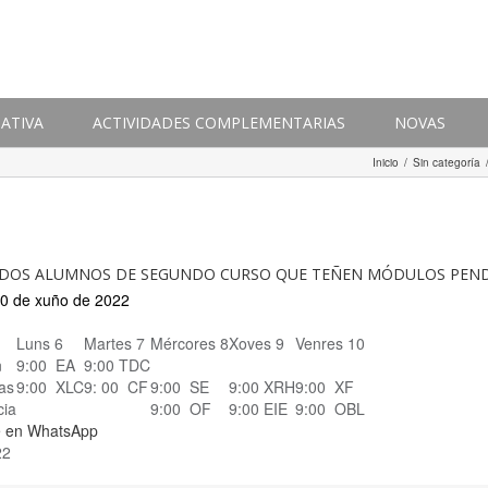
ATIVA
ACTIVIDADES COMPLEMENTARIAS
NOVAS
Inicio
/
Sin categoría
DOS ALUMNOS DE SEGUNDO CURSO QUE TEÑEN MÓDULOS PEN
10 de xuño de 2022
Luns 6
Martes 7
Mércores 8
Xoves 9
Venres 10
n
9:00 EA
9:00 TDC
as
9:00 XLC
9: 00 CF
9:00 SE
9:00 XRH
9:00 XF
cia
9:00 OF
9:00 EIE
9:00 OBL
 en WhatsApp
22