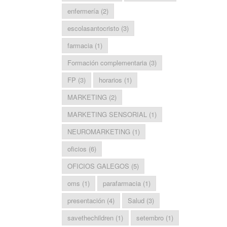
enfermería
(2)
escolasantocristo
(3)
farmacia
(1)
Formación complementaria
(3)
FP
(3)
horarios
(1)
MARKETING
(2)
MARKETING SENSORIAL
(1)
NEUROMARKETING
(1)
oficios
(6)
OFICIOS GALEGOS
(5)
oms
(1)
parafarmacia
(1)
presentación
(4)
Salud
(3)
savethechildren
(1)
setembro
(1)