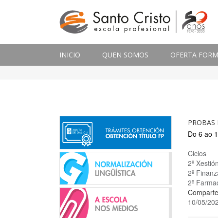
INICIO
QUEN SOMOS
OFERTA FORM
PROBAS 
Do 6 ao 
Ciclos
2º Xestió
2º Finanz
2º Farma
Comparte
10/05/20