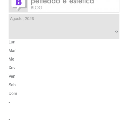
Agosto, 2026
Lun
Mar
Me
Xov
Ven
Sab
Dom
-
-
-
-