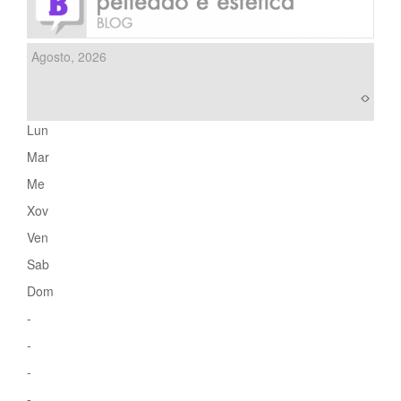
Agosto, 2026
Lun
Mar
Me
Xov
Ven
Sab
Dom
-
-
-
-