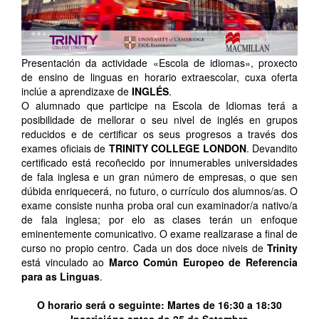
Presentación da actividade «Escola de idiomas», proxecto
de ensino de linguas en horario extraescolar, cuxa oferta
inclúe a aprendizaxe de
INGLÉS
.
O alumnado que participe na Escola de Idiomas terá a
posibilidade de mellorar o seu nivel de inglés en grupos
reducidos e de certificar os seus progresos a través dos
exames oficiais de
TRINITY COLLEGE LONDON
. Devandito
certificado está recoñecido por innumerables universidades
de fala inglesa e un gran número de empresas, o que sen
dúbida enriquecerá, no futuro, o currículo dos alumnos/as. O
exame consiste nunha proba oral cun examinador/a nativo/a
de fala inglesa; por elo as clases terán un enfoque
eminentemente comunicativo. O exame realizarase a final de
curso no propio centro. Cada un dos doce niveis de
Trinity
está vinculado ao
Marco Común Europeo de Referencia
para as Linguas
.
O horario será o seguinte: Martes de 16:30 a 18:30