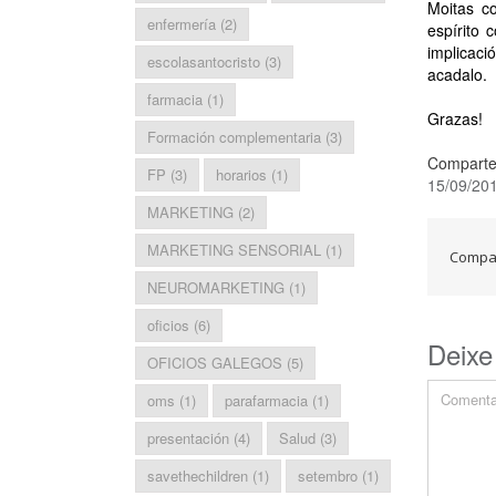
Moitas c
enfermería
(2)
espírito
implicac
escolasantocristo
(3)
acadalo.
farmacia
(1)
Grazas!
Formación complementaria
(3)
Comparte
FP
(3)
horarios
(1)
15/09/20
MARKETING
(2)
MARKETING SENSORIAL
(1)
Compar
NEUROMARKETING
(1)
oficios
(6)
Deixe
OFICIOS GALEGOS
(5)
oms
(1)
parafarmacia
(1)
presentación
(4)
Salud
(3)
savethechildren
(1)
setembro
(1)