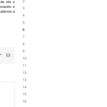
2
 de vós o
oración e
3
udarvos a
4
5
6
7
8
9
10
11
12
13
14
15
16