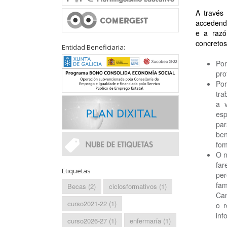
A través
accedendo
e a razó
concretos
Entidad Beneficiaria:
Por
pro
Por
tra
a v
esp
par
ben
fom
O n
far
Etiquetas
pe
fam
Becas
(2)
ciclosformativos
(1)
Cam
curso2021-22
(1)
o r
inf
curso2026-27
(1)
enfermaría
(1)