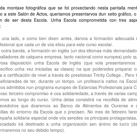
 da montaxe fotográfica que se foi proxectando nesta pantalla ment
 a este Salón de Actos, queriamos presentarvos dun xeito gráfico, 
n de ser desta Escola. Unha Escola comprometida con tres asp
:
 una lado, e como ben dixen antes, darvos a formación adecuada 
fesional que cada un de vós elixiu para este curso escolar.
 outra banda, a formación en inglés (un dos idiomas máis demandado
balladores de calquera empresa, tanto nacional como europea) polo qu
osa disposición unha Escola de Inglés (que vola presentaremos
ecífico unha vez iniciadas as clases) na que poderedes preparar 
a a certificación de nivel a través do prestixioso Trinity College…Pero
eficiaredes de ter, durante un tempo, un profesor/a nativo na Esco
os admitidos nun programa europeo de Estancias Profesionais para C
oso terceiro compromiso é coa solidariedade, a través de varias ca
emos ao longo do curso. Unha delas consistirá na recollida de ali
recedoiros que doaremos ao Banco de Alimentos de Ourense e 
ilias do entorno da Escola que o precisen. No mes de febreiro far
paña solidaria especial onde vós seredes os principais protaganistas
ecadado irá destinado a unha organización sen ánimo de lucro (d
ormaremos no seu debido tempo).