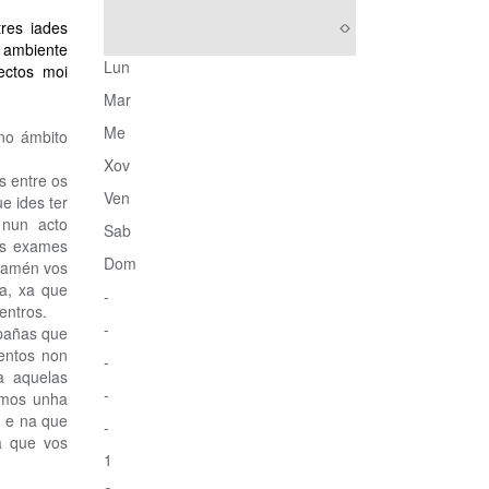
res iades
o ambiente
Lun
ectos moi
Mar
Me
no ámbito
Xov
s entre os
Ven
e ides ter
 nun acto
Sab
os exames
Dom
 tamén vos
la, xa que
-
entros.
-
mpañas que
mentos non
-
a aquelas
-
emos unha
, e na que
-
a que vos
1