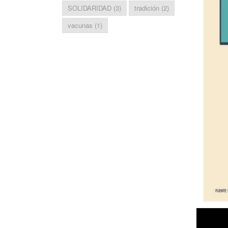
SOLIDARIDAD
(3)
tradición
(2)
vacunas
(1)