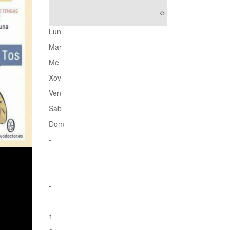
Lun
Mar
Me
Xov
Ven
Sab
Dom
-
-
-
-
-
1