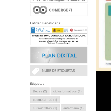
Entidad Beneficiaria:
Etiquetas
Becas
(2)
ciclosformativos
(1)
curso2021-22
(1)
curso2026-27
(1)
enfermaría
(1)