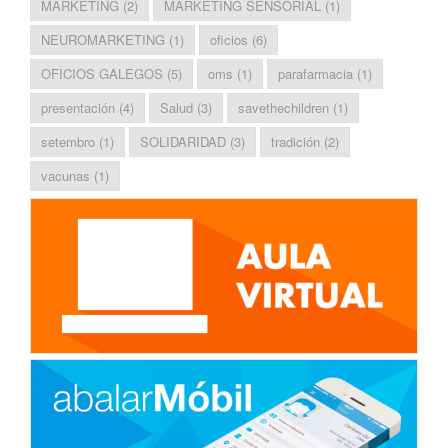
MARKETING
(2)
MARKETING SENSORIAL
(1)
NEUROMARKETING
(1)
oficios
(6)
OFICIOS GALEGOS
(5)
oms
(1)
parafarmacia
(1)
presentación
(4)
Salud
(3)
savethechildren
(1)
setembro
(1)
SOLIDARIDAD
(3)
tradición
(2)
vacunas
(1)