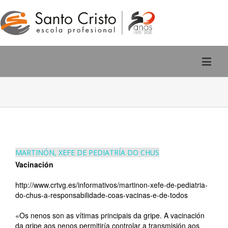
Rúa San Pedro, 2 - Ourense
988 220 588
MARTINÓN, XEFE DE PEDIATRÍA DO CHUS
Vacinación
http://www.crtvg.es/informativos/martinon-xefe-de-pediatria-
do-chus-a-responsabilidade-coas-vacinas-e-de-todos
«Os nenos son as vítimas principais da gripe. A vacinación
da gripe aos nenos permitiría controlar a transmisión aos