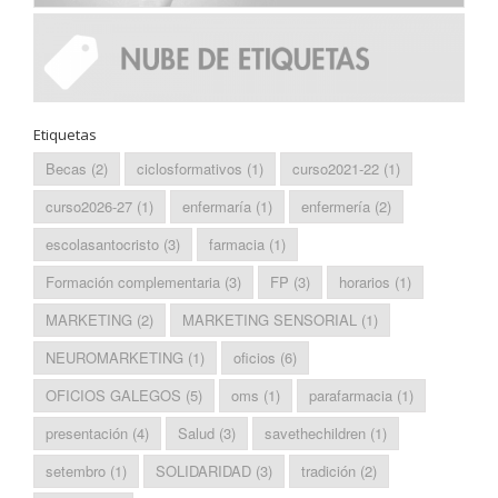
Etiquetas
Becas
(2)
ciclosformativos
(1)
curso2021-22
(1)
curso2026-27
(1)
enfermaría
(1)
enfermería
(2)
escolasantocristo
(3)
farmacia
(1)
Formación complementaria
(3)
FP
(3)
horarios
(1)
MARKETING
(2)
MARKETING SENSORIAL
(1)
NEUROMARKETING
(1)
oficios
(6)
OFICIOS GALEGOS
(5)
oms
(1)
parafarmacia
(1)
presentación
(4)
Salud
(3)
savethechildren
(1)
setembro
(1)
SOLIDARIDAD
(3)
tradición
(2)