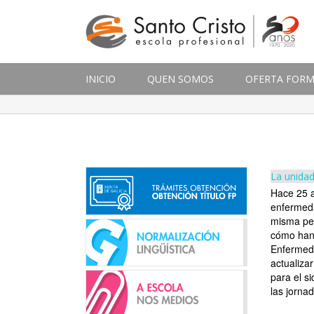
INICIO
QUEN SOMOS
OFERTA FORM
La unidad
Hace 25 a
enfermeda
misma per
cómo han 
Enfermeda
actualiza
para el si
las jorna