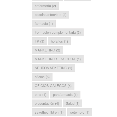
enfermería
(2)
escolasantocristo
(3)
farmacia
(1)
Formación complementaria
(3)
FP
(3)
horarios
(1)
MARKETING
(2)
MARKETING SENSORIAL
(1)
NEUROMARKETING
(1)
oficios
(6)
OFICIOS GALEGOS
(5)
oms
(1)
parafarmacia
(1)
presentación
(4)
Salud
(3)
savethechildren
(1)
setembro
(1)