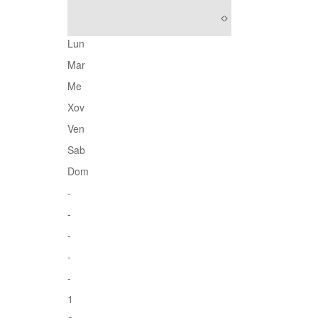
Lun
Mar
Me
Xov
Ven
Sab
Dom
-
-
-
-
-
1