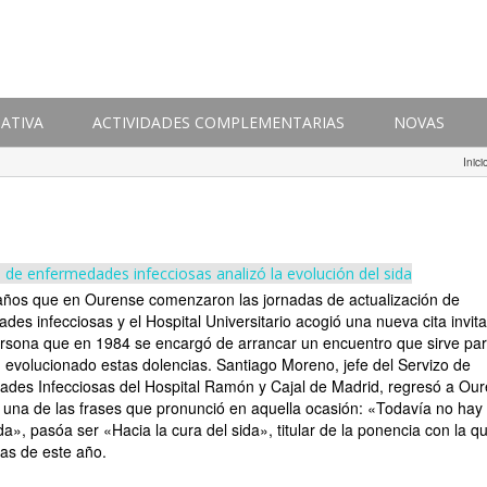
ATIVA
ACTIVIDADES COMPLEMENTARIAS
NOVAS
Inici
 de enfermedades infecciosas analizó la evolución del sida
ños que en Ourense comenzaron las jornadas de actualización de
des infecciosas y el Hospital Universitario acogió una nueva cita invit
sona que en 1984 se encargó de arrancar un encuentro que sirve par
evolucionado estas dolencias. Santiago Moreno, jefe del Servizo de
des Infecciosas del Hospital Ramón y Cajal de Madrid, regresó a Ou
r una de las frases que pronunció en aquella ocasión: «Todavía no hay
da», pasóa ser «Hacia la cura del sida», titular de la ponencia con la q
das de este año.