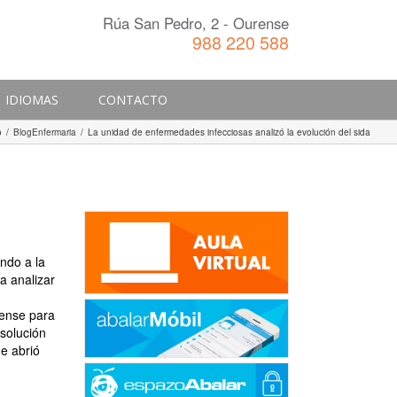
Rúa San Pedro, 2 - Ourense
988 220 588
IDIOMAS
CONTACTO
o
/
BlogEnfermaria
/
La unidad de enfermedades infecciosas analizó la evolución del sida
ando a la
a analizar
rense para
 solución
ue abrió