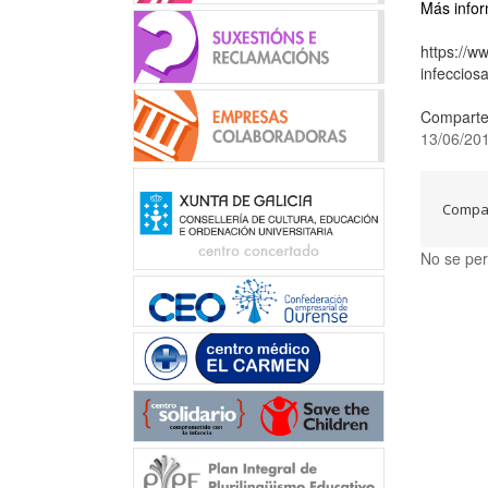
Más infor
https://w
infeccio
Comparte
13/06/20
Compar
No se per