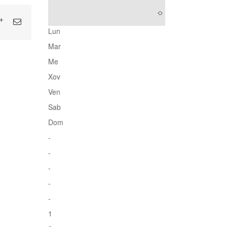
Lun
Mar
Me
Xov
Ven
Sab
Dom
-
-
-
-
-
1