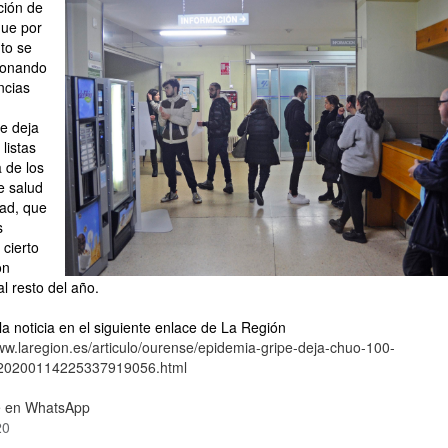
ción de
que por
to se
ionando
ncias
e deja
 listas
 de los
e salud
dad, que
s
cierto
on
l resto del año.
la noticia en el siguiente enlace de La Región
www.laregion.es/articulo/ourense/epidemia-gripe-deja-chuo-100-
/20200114225337919056.html
 en WhatsApp
20