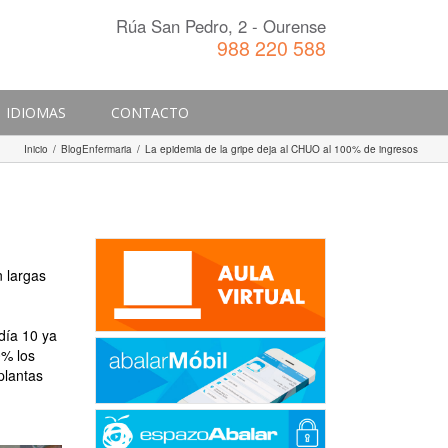
Rúa San Pedro, 2 - Ourense
988 220 588
IDIOMAS
CONTACTO
Inicio
/
BlogEnfermaria
/
La epidemia de la gripe deja al CHUO al 100% de ingresos
n largas
día 10 ya
0% los
plantas