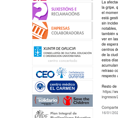
La afecta
la gripe, 
el momen
está gest
sin incide
notables,
también s
ver en las
de espera
centros d
de la ciu
estos día
acumulan 
retraso c
respecto a
Resto de 
https://
ingresos
Comparte
16/01/20