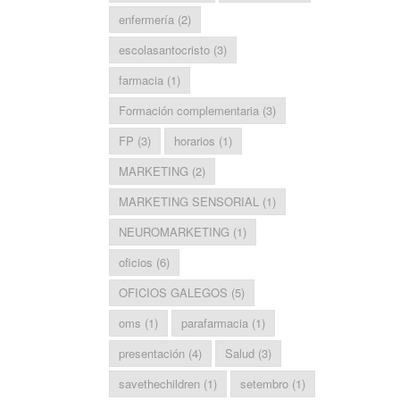
enfermería
(2)
escolasantocristo
(3)
farmacia
(1)
Formación complementaria
(3)
FP
(3)
horarios
(1)
MARKETING
(2)
MARKETING SENSORIAL
(1)
NEUROMARKETING
(1)
oficios
(6)
OFICIOS GALEGOS
(5)
oms
(1)
parafarmacia
(1)
presentación
(4)
Salud
(3)
savethechildren
(1)
setembro
(1)