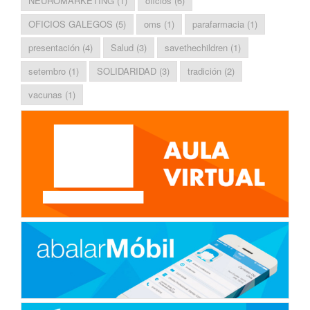
NEUROMARKETING
(1)
oficios
(6)
OFICIOS GALEGOS
(5)
oms
(1)
parafarmacia
(1)
presentación
(4)
Salud
(3)
savethechildren
(1)
setembro
(1)
SOLIDARIDAD
(3)
tradición
(2)
vacunas
(1)