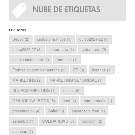
Etiquetas
Becas
(2)
ciclosformativos
(1)
curso2021-22
(1)
curso2026-27
(1)
enfermaría
(1)
enfermería
(2)
escolasantocristo
(3)
farmacia
(1)
Formación complementaria
(3)
FP
(3)
horarios
(1)
MARKETING
(2)
MARKETING SENSORIAL
(1)
NEUROMARKETING
(1)
oficios
(6)
OFICIOS GALEGOS
(5)
oms
(1)
parafarmacia
(1)
presentación
(4)
Salud
(3)
savethechildren
(1)
setembro
(1)
SOLIDARIDAD
(3)
tradición
(2)
vacunas
(1)