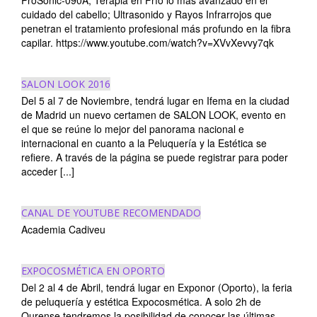
ProSonic-090A; Terapia en Frío lo más avanzado en el
cuidado del cabello; Ultrasonido y Rayos Infrarrojos que
penetran el tratamiento profesional más profundo en la fibra
capilar. https://www.youtube.com/watch?v=XVvXevvy7qk
SALON LOOK 2016
Del 5 al 7 de Noviembre, tendrá lugar en Ifema en la ciudad
de Madrid un nuevo certamen de SALON LOOK, evento en
el que se reúne lo mejor del panorama nacional e
internacional en cuanto a la Peluquería y la Estética se
refiere. A través de la página se puede registrar para poder
acceder [...]
CANAL DE YOUTUBE RECOMENDADO
Academia Cadiveu
EXPOCOSMÉTICA EN OPORTO
Del 2 al 4 de Abril, tendrá lugar en Exponor (Oporto), la feria
de peluquería y estética Expocosmética. A solo 2h de
Ourense tendremos la posibilidad de conocer las últimas