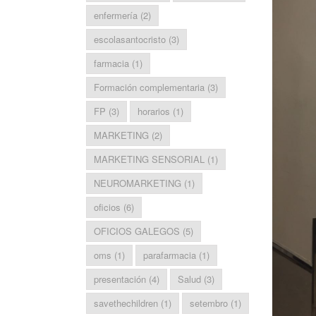
enfermería
(2)
escolasantocristo
(3)
farmacia
(1)
Formación complementaria
(3)
FP
(3)
horarios
(1)
MARKETING
(2)
MARKETING SENSORIAL
(1)
NEUROMARKETING
(1)
oficios
(6)
OFICIOS GALEGOS
(5)
oms
(1)
parafarmacia
(1)
presentación
(4)
Salud
(3)
savethechildren
(1)
setembro
(1)