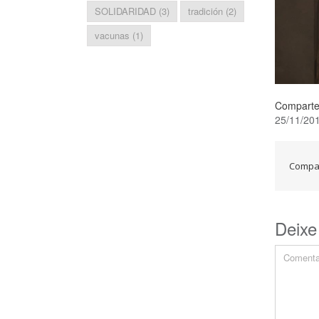
SOLIDARIDAD
(3)
tradición
(2)
vacunas
(1)
Comparte
25/11/20
Compar
Deixe