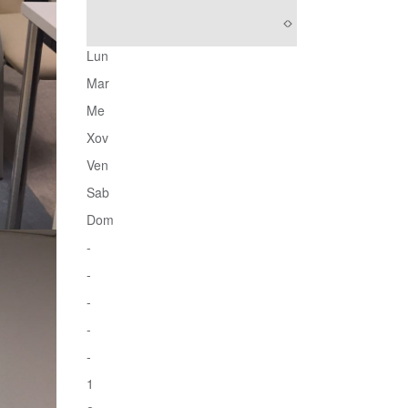
Lun
Mar
Me
Xov
Ven
Sab
Dom
-
-
-
-
-
1