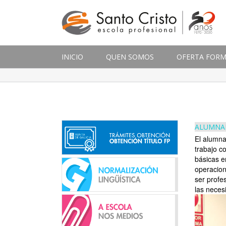
INICIO
QUEN SOMOS
OFERTA FORM
ALUMNAD
El alumna
trabajo c
básicas e
operacione
ser profe
las neces