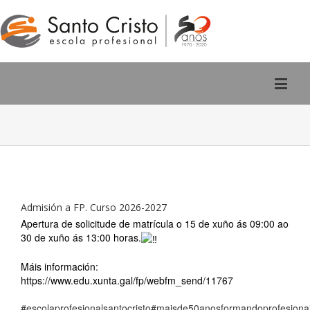
Rúa San Pedro, 2 - Ourense
988 220 588
Admisión a FP. Curso 2026-2027
Apertura de solicitude de matrícula o 15 de xuño ás 09:00 ao
30 de xuño ás 13:00 horas.
Máis información:
https://www.edu.xunta.gal/fp/webfm_send/11767
#escolaprofesionalsantocristo
#maisde50anosformandoprofesiona